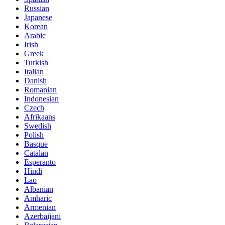
Russian
Japanese
Korean
Arabic
Irish
Greek
Turkish
Italian
Danish
Romanian
Indonesian
Czech
Afrikaans
Swedish
Polish
Basque
Catalan
Esperanto
Hindi
Lao
Albanian
Amharic
Armenian
Azerbaijani