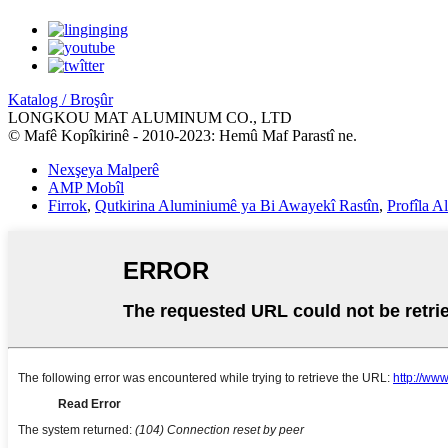
Katalog / Broşûr
LONGKOU MAT ALUMINUM CO., LTD
© Mafê Kopîkirinê - 2010-2023: Hemû Maf Parastî ne.
Nexşeya Malperê
AMP Mobîl
Firrok
,
Qutkirina Aluminiumê ya Bi Awayekî Rastîn
,
Profîla A