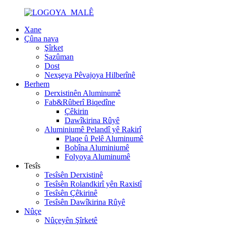
Xane
Çûna nava
Şîrket
Sazûman
Dost
Nexşeya Pêvajoya Hilberînê
Berhem
Derxistinên Aluminumê
Fab&Rûberî Biqedîne
Çêkirin
Dawîkirina Rûyê
Aluminiumê Pelandî yê Rakirî
Plaqe û Pelê Aluminumê
Bobîna Aluminiumê
Folyoya Aluminumê
Tesîs
Tesîsên Derxistinê
Tesîsên Rolandkirî yên Raxistî
Tesîsên Çêkirinê
Tesîsên Dawîkirina Rûyê
Nûçe
Nûçeyên Şîrketê