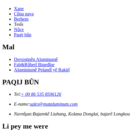
Xane
Çûna nava
Berhem
Tesîs
Nûçe
Paqij bûn
Mal
Derxistinên Aluminumê
Fab&Rûberî Biqedîne
Aluminiumê Pelandî yê Rakirî
PAQIJ BÛN
Tel:
+ 00 86 535 8506126
E-name:
sales@mataluminum.com
Navnîşan:
Bajarokê Liuhang, Kolana Donglai, bajarê Longko
Li pey me were