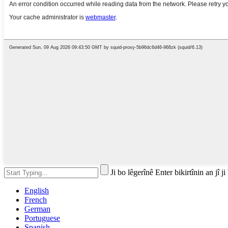
Ji bo lêgerînê Enter bikirtînin an jî j
English
French
German
Portuguese
Spanish