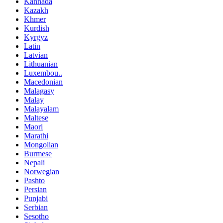
Kannada
Kazakh
Khmer
Kurdish
Kyrgyz
Latin
Latvian
Lithuanian
Luxembou..
Macedonian
Malagasy
Malay
Malayalam
Maltese
Maori
Marathi
Mongolian
Burmese
Nepali
Norwegian
Pashto
Persian
Punjabi
Serbian
Sesotho