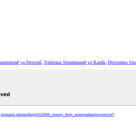
luminiumê ya Derxistî
,
Torkirina Aluminiumê ya Rastîn
,
Derxistina Al