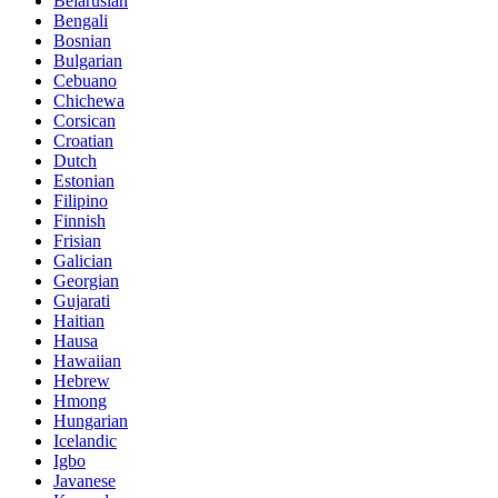
Belarusian
Bengali
Bosnian
Bulgarian
Cebuano
Chichewa
Corsican
Croatian
Dutch
Estonian
Filipino
Finnish
Frisian
Galician
Georgian
Gujarati
Haitian
Hausa
Hawaiian
Hebrew
Hmong
Hungarian
Icelandic
Igbo
Javanese