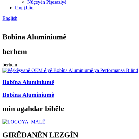
Nûçeyên Pîşesaziyê
Paqij bûn
English
Bobîna Aluminiumê
berhem
berhem
Bobîna Aluminiumê
Bobîna Aluminiumê
min agahdar bihêle
GIRÊDANÊN LEZGÎN