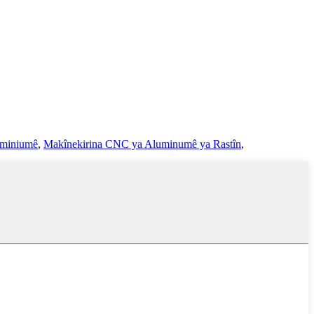
uminiumê
,
Makînekirina CNC ya Aluminumê ya Rastîn
,