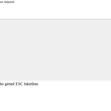
i bo girtinê ESC bikirtînin